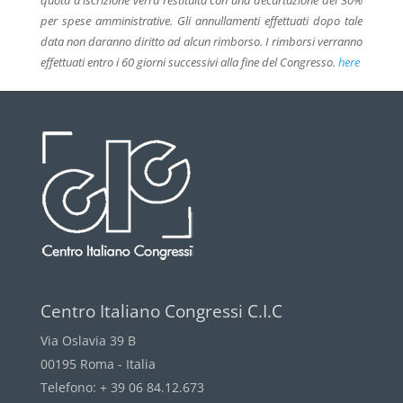
quota d’iscrizione verrà restituita con una decurtazione del 30%
per spese amministrative. Gli annullamenti effettuati dopo tale
data non daranno diritto ad alcun rimborso. I rimborsi verranno
effettuati entro i 60 giorni successivi alla fine del Congresso.
here
Centro Italiano Congressi C.I.C
Via Oslavia 39 B
00195 Roma - Italia
Telefono: + 39 06 84.12.673