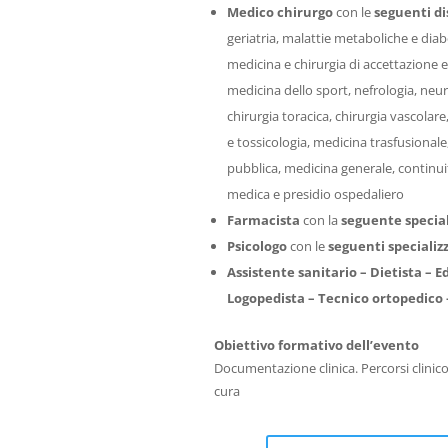
Medico chirurgo
con le
seguenti di
geriatria, malattie metaboliche e diabe
medicina e chirurgia di accettazione e 
medicina dello sport, nefrologia, neur
chirurgia toracica, chirurgia vascola
e tossicologia, medicina trasfusionale,
pubblica, medicina generale, continuit
medica e presidio ospedaliero
Farmacista
con la
seguente specia
Psicologo
con le
seguenti specializ
Assistente sanitario –
Dietista –
E
Logopedista –
Tecnico ortopedico
Obiettivo formativo dell’evento
Documentazione clinica. Percorsi clinico-as
cura