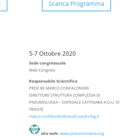
e
Scarica Programma
5-7 Ottobre 2020
Sede congressuale
Web-Congress
Responsabile Scientifico
PROF.RE MARCO CONFALONIERI
DIRETTORE STRUTTURA COMPLESSA DI
PNEUMOLOGIA – OSPEDALE CATTINARA A.O.U. DI
TRIESTE
marco.confalonieri@asuits.sanita.fvg.it
sito web:
www.pneumotrieste.org