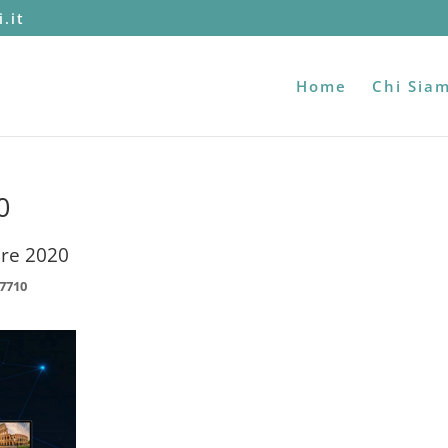
.it
Home
Chi Sia
0
re 2020
7710