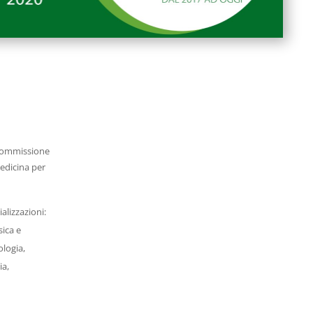
 Commissione
edicina per
alizzazioni:
sica e
ologia,
ia,