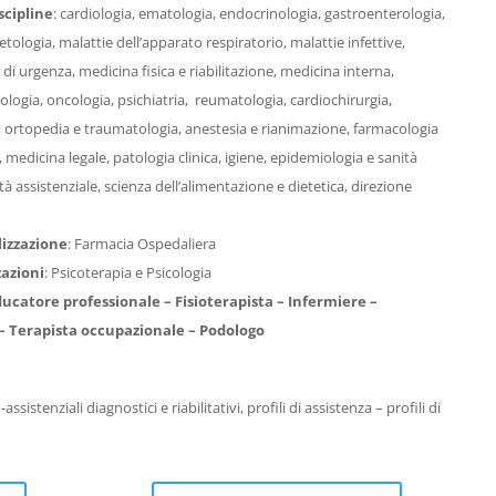
scipline
: cardiologia, ematologia, endocrinologia, gastroenterologia,
tologia, malattie dell’apparato respiratorio, malattie infettive,
di urgenza, medicina fisica e riabilitazione, medicina interna,
ologia, oncologia, psichiatria, reumatologia, cardiochirurgia,
re, ortopedia e traumatologia, anestesia e rianimazione, farmacologia
 medicina legale, patologia clinica, igiene, epidemiologia e sanità
à assistenziale, scienza dell’alimentazione e dietetica, direzione
lizzazione
: Farmacia Ospedaliera
zazioni
: Psicoterapia e Psicologia
ducatore professionale –
Fisioterapista –
Infermiere –
 –
Terapista occupazionale –
Podologo
sistenziali diagnostici e riabilitativi, profili di assistenza – profili di