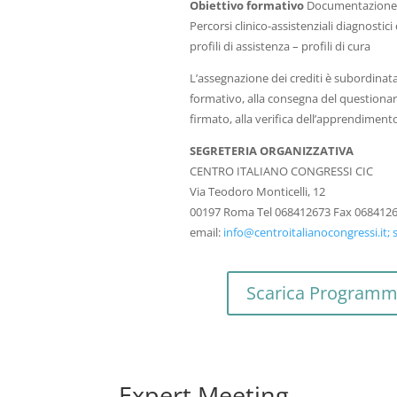
Obiettivo formativo
Documentazione c
Percorsi clinico-assistenziali diagnostici e
profili di assistenza – profili di cura
L’assegnazione dei crediti è subordinata
formativo, alla consegna del questiona
firmato, alla verifica dell’apprendimento
SEGRETERIA ORGANIZZATIVA
CENTRO ITALIANO CONGRESSI CIC
Via Teodoro Monticelli, 12
00197 Roma Tel 068412673 Fax 068412
email:
info@centroitalianocongressi.it;
Scarica Program
Expert Meeting