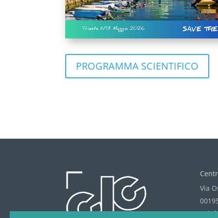
PROGRAMMA SCIENTIFICO
Centr
Via O
00195
Telef