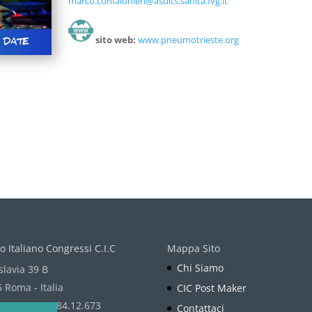
marco.confalonieri@asuits.sanita.fvg.it
sito web:
www.pneumotrieste.org
o Italiano Congressi C.I.C
Mappa Sito
Chi Siamo
slavia 39 B
 Roma - Italia
CIC Post Maker
ono: + 39 06 84.12.673
Contattaci